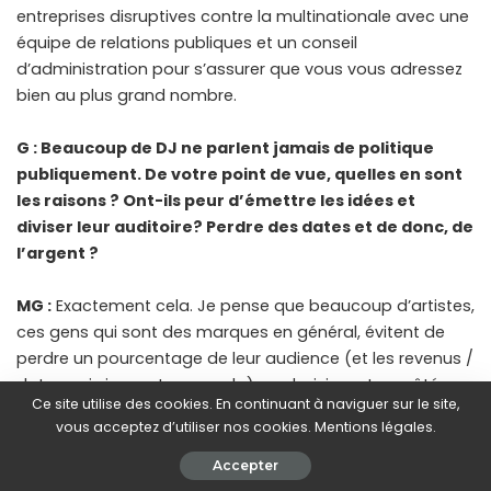
entreprises disruptives contre la multinationale avec une
équipe de relations publiques et un conseil
d’administration pour s’assurer que vous vous adressez
bien au plus grand nombre.
G : Beaucoup de DJ ne parlent jamais de politique
publiquement. De votre point de vue, quelles en sont
les raisons ? Ont-ils peur d’émettre les idées et
diviser leur auditoire? Perdre des dates et de donc, de
l’argent ?
MG :
Exactement cela. Je pense que beaucoup d’artistes,
ces gens qui sont des marques en général, évitent de
perdre un pourcentage de leur audience (et les revenus /
dates qui viennent avec cela) en choisissant un côté
Ce site utilise des cookies. En continuant à naviguer sur le site,
plutôt que l’autre. Je n’ai jamais été motivé
vous acceptez d’utiliser nos cookies. Mentions légales.
financièrement, donc je préfère défendre ce en quoi je
crois et perdre quelques fans que de rester silencieux
Accepter
pour leur carte bleue. À mon avis, cela vous rend plus