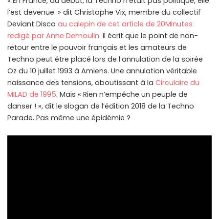
« En France, au début, la Techno n’était pas politique, elle
l’est devenue. » dit Christophe Vix, membre du collectif
Deviant Disco
au calepin de cet article de 20Minutes
redigé par Anne Demoulin
. Il écrit que le point de non-
retour entre le pouvoir français et les amateurs de
Techno peut être placé lors de l’annulation de la soirée
Oz du 10 juillet 1993 à Amiens. Une annulation véritable
naissance des tensions, aboutissant à la
Circulaire du
MILAD de 1995
. Mais « Rien n’empêche un peuple de
danser ! », dit le slogan de l’édition 2018 de la Techno
Parade. Pas même une épidémie ?