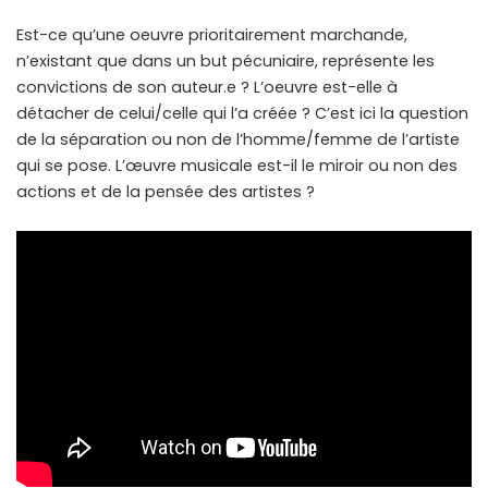
Est-ce qu’une oeuvre prioritairement marchande,
n’existant que dans un but pécuniaire, représente les
convictions de son auteur.e ? L’oeuvre est-elle à
détacher de celui/celle qui l’a créée ? C’est ici la question
de la séparation ou non de l’homme/femme de l’artiste
qui se pose. L’œuvre musicale est-il le miroir ou non des
actions et de la pensée des artistes ?