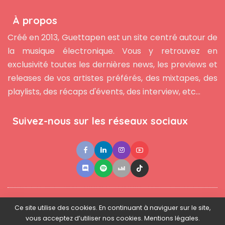
À propos
Créé en 2013, Guettapen est un site centré autour de
la musique électronique. Vous y retrouvez en
exclusivité toutes les dernières news, les previews et
releases de vos artistes préférés, des mixtapes, des
playlists, des récaps d'évents, des interview, etc...
Suivez-nous sur les réseaux sociaux
●
●
●
Contact
Newsletter
L'équipe
Mentions légales
Ce site utilise des cookies. En continuant à naviguer sur le site,
vous acceptez d’utiliser nos cookies. Mentions légales.