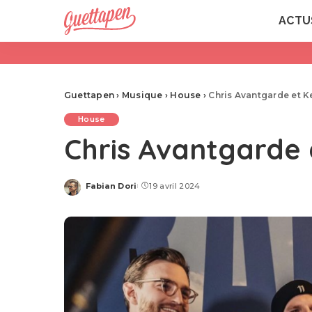
ACTU
Guettapen
›
Musique
›
House
›
Chris Avantgarde et Ke
House
Chris Avantgarde e
Fabian Dori
19 avril 2024
Posted
by