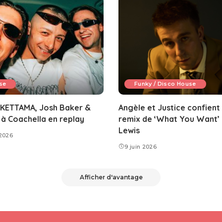
se
Funky / Disco House
 KETTAMA, Josh Baker &
Angèle et Justice confient
à Coachella en replay
remix de ‘What You Want’
Lewis
 2026
9 juin 2026
Afficher d'avantage