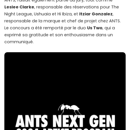
ANTS, faisait également partie du jury, tout comme
Leslee Clarke
, responsable des réservations pour The
Night League, Ushuaïa et Hï Ibiza, et
Itziar Gonzalez
,
responsable de la marque et chef de projet chez ANTS.
Le concours a été remporté par le duo
Us Two
, qui a
exprimé sa gratitude et son enthousiasme dans un
communiqué.