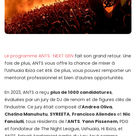
Le programme ANTS : NEXT GEN
fait son grand retour. Une
fois de plus, ANTS vous offre la chance de mixer à
l’Ushuaia Ibiza cet été. De plus, vous pouvez remporter un
mentorat professionnel et bien d’autres opportunités.
En 2023, ANTS a reçu
plus de 1000 candidatures
,
évaluées par un jury de DJ de renom et de figures clés de
l’industrie. Ce jury était composé d’
Andrea Oliva
,
Chelina Manuhutu
,
SYREETA
,
Francisco Allendes
et
Nic
Fanciulli
, tous résidents de l’
ANTS
.
Yann Pissenem
, PDG
et fondateur de The Night League, Ushuaïa, Hï Ibiza, et