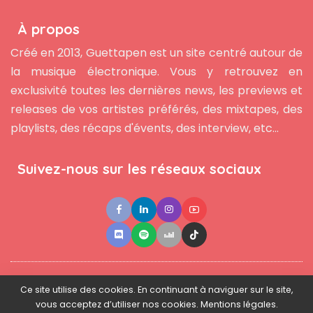
À propos
Créé en 2013, Guettapen est un site centré autour de
la musique électronique. Vous y retrouvez en
exclusivité toutes les dernières news, les previews et
releases de vos artistes préférés, des mixtapes, des
playlists, des récaps d'évents, des interview, etc...
Suivez-nous sur les réseaux sociaux
●
●
●
Contact
Newsletter
L'équipe
Mentions légales
Ce site utilise des cookies. En continuant à naviguer sur le site,
vous acceptez d’utiliser nos cookies. Mentions légales.