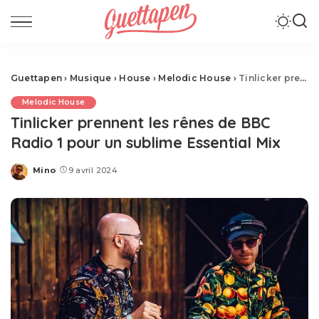
Guettapen
›
Musique
›
House
›
Melodic House
›
Tinlicker prennent les rênes de BBC Radio 1 pour un sublime Essential Mix
Melodic House
Tinlicker prennent les rênes de BBC
Radio 1 pour un sublime Essential Mix
Mino
9 avril 2024
Posted
by