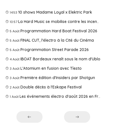
10 shows Madame Loyal x Elektric Park
14:53
La Hard Music se mobilise contre les incendies
10:57
Programmation Hard Boat Festival 2026
5 Août
FINAL CUT, l'électro à la Cité du Cinéma
5 Août
Programmation Street Parade 2026
5 Août
IBOAT Bordeaux renaît sous le nom d'Ublo
4 Août
L’Atomium en fusion avec Tîesto
3 Août
Première édition d'Insiders par Shotgun
3 Août
Double décès à l'Eskape Festival
2 Août
Les événements électro d'août 2026 en France
1 Août