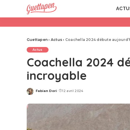
ACTU
Guettapen
›
Actus
›
Coachella 2024 débute aujourd’h
Actus
Coachella 2024 dé
incroyable
Fabian Dori
12 avril 2024
Posted
by