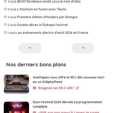
4 Août
IBOAT Bordeaux renaît sous le nom d'Ublo
3 Août
L’Atomium en fusion avec Tîesto
3 Août
Première édition d'Insiders par Shotgun
2 Août
Double décès à l'Eskape Festival
1 Août
Les événements électro d'août 2026 en France
Nos derniers bons plans
Guettapen vous offre le XDJ-AN, nouveau tout-
en-un d’AlphaTheta
Gagnez un XDJ-AN !
Dour Festival 2026 dévoile sa programmation
complète
-10% sur vos pass 5J avec le code