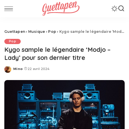
Guettapen
›
Musique
›
Pop
›
Kygo sample le légendaire ‘Modjo – Lady’ pour son dernier titre
Pop
Kygo sample le légendaire ‘Modjo –
Lady’ pour son dernier titre
Mino
22 avril 2024
Posted
by