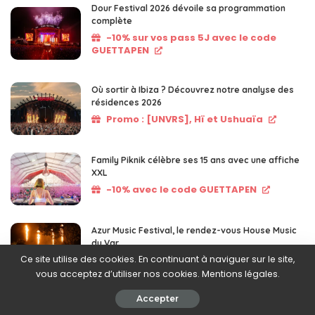
Dour Festival 2026 dévoile sa programmation
complète
-10% sur vos pass 5J avec le code
GUETTAPEN
Où sortir à Ibiza ? Découvrez notre analyse des
résidences 2026
Promo : [UNVRS], Hï et Ushuaïa
Family Piknik célèbre ses 15 ans avec une affiche
XXL
-10% avec le code GUETTAPEN
Azur Music Festival, le rendez-vous House Music
du Var
-10% avec le code GUETTAPEN
Ce site utilise des cookies. En continuant à naviguer sur le site,
vous acceptez d’utiliser nos cookies. Mentions légales.
Accepter
Newsletter