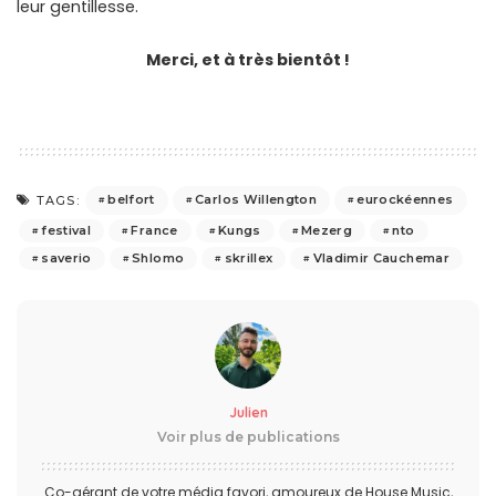
leur gentillesse.
Merci, et à très bientôt !
belfort
Carlos Willengton
eurockéennes
TAGS:
festival
France
Kungs
Mezerg
nto
saverio
Shlomo
skrillex
Vladimir Cauchemar
Julien
Voir plus de publications
Co-gérant de votre média favori, amoureux de House Music,