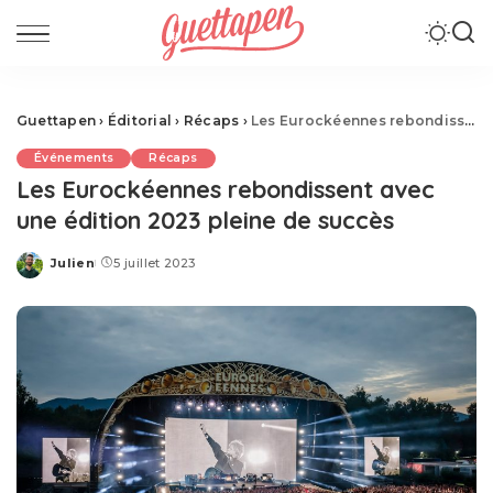
Guettapen
›
Éditorial
›
Récaps
›
Les Eurockéennes rebondissent avec une édition 2023 pleine de succès
Événements
Récaps
Les Eurockéennes rebondissent avec
une édition 2023 pleine de succès
Julien
5 juillet 2023
Posted
by