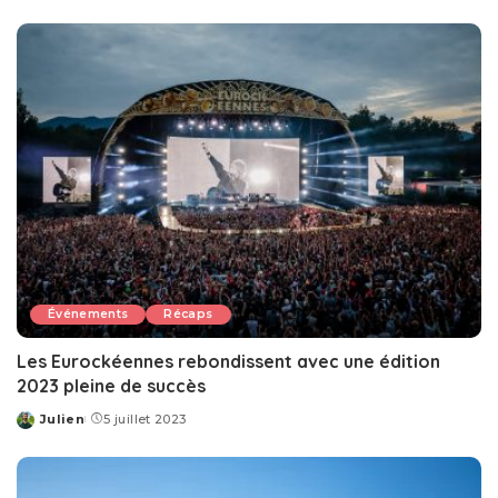
by
Événements
Récaps
Les Eurockéennes rebondissent avec une édition
2023 pleine de succès
Julien
5 juillet 2023
Posted
by