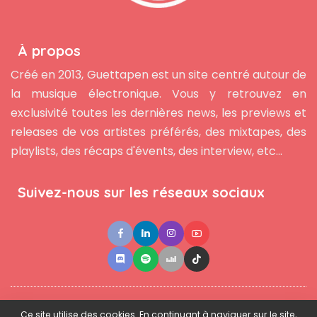
À propos
Créé en 2013, Guettapen est un site centré autour de
la musique électronique. Vous y retrouvez en
exclusivité toutes les dernières news, les previews et
releases de vos artistes préférés, des mixtapes, des
playlists, des récaps d'évents, des interview, etc...
Suivez-nous sur les réseaux sociaux
●
●
●
Contact
Newsletter
L'équipe
Mentions légales
Ce site utilise des cookies. En continuant à naviguer sur le site,