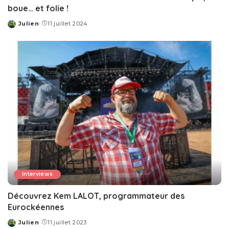
boue… et folie !
Julien
11 juillet 2024
Posted
by
Interviews
Découvrez Kem LALOT, programmateur des
Eurockéennes
Julien
11 juillet 2023
Posted