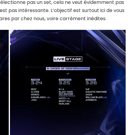
ne sélectionne pas un set, cela ne veut évidemment pas
est pas intéressante. L’objectif est surtout ici de vous
ares par chez nous, voire carrément inédites.