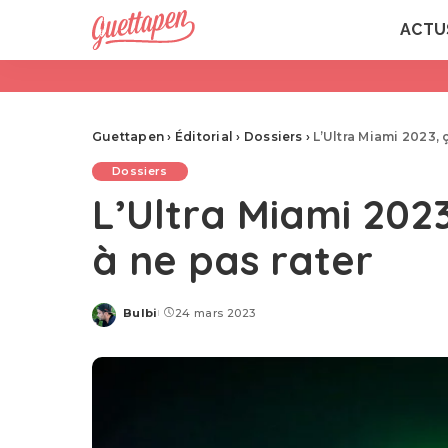
ACTU
Guettapen
›
Éditorial
›
Dossiers
›
L’Ultra Miami 2023, 
Dossiers
L’Ultra Miami 202
à ne pas rater
Bulbi
24 mars 2023
Posted
by