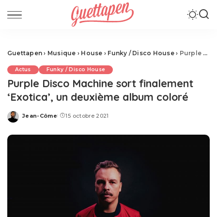
Guettapen
›
Musique
›
House
›
Funky / Disco House
›
Purple Disco Machine sort finalement ‘Exotica’, un deuxième album coloré
Actus
Funky / Disco House
Purple Disco Machine sort finalement
‘Exotica’, un deuxième album coloré
Jean-Côme
15 octobre 2021
Posted
by