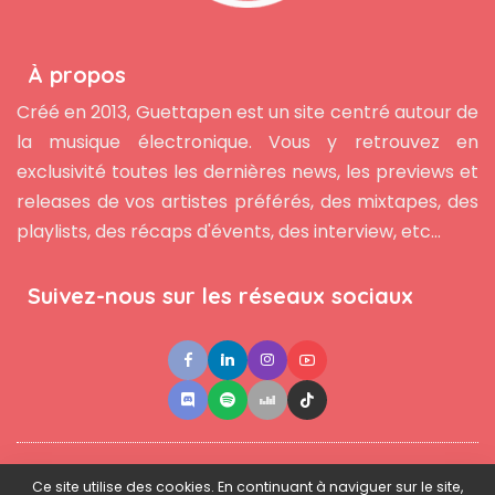
À propos
Créé en 2013, Guettapen est un site centré autour de
la musique électronique. Vous y retrouvez en
exclusivité toutes les dernières news, les previews et
releases de vos artistes préférés, des mixtapes, des
playlists, des récaps d'évents, des interview, etc...
Suivez-nous sur les réseaux sociaux
●
●
●
Contact
Newsletter
L'équipe
Mentions légales
Ce site utilise des cookies. En continuant à naviguer sur le site,