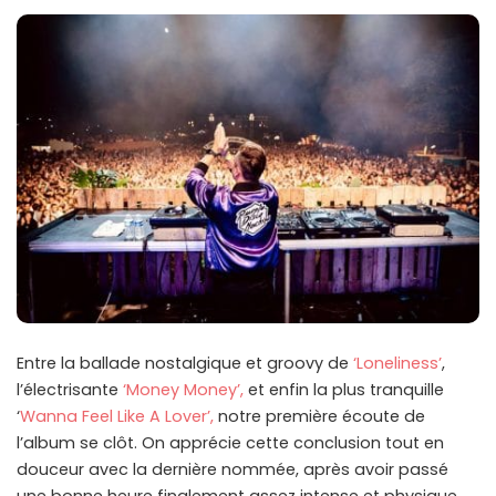
Entre la ballade nostalgique et groovy de
‘Loneliness’
,
l’électrisante
‘Money Money’,
et enfin la plus tranquille
‘
Wanna Feel Like A Lover’,
notre première écoute de
l’album se clôt. On apprécie cette conclusion tout en
douceur avec la dernière nommée, après avoir passé
une bonne heure finalement assez intense et physique.