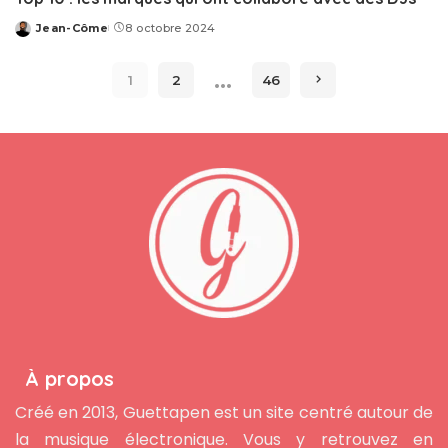
Jean-Côme
8 octobre 2024
Posted
by
…
1
2
46
À propos
Créé en 2013, Guettapen est un site centré autour de
la musique électronique. Vous y retrouvez en