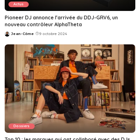
Actus
Pioneer DJ annonce l’arrivée du DDJ-GRV6, un
nouveau contrôleur AlphaTheta
Jean-Côme
9 octobre 2024
Posted
by
Dossiers
Top 10 : les marques qui ont collaboré avec des DJs