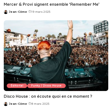
Mercer & Provi signent ensemble ‘Remember Me’
Jean-Côme
19 mars 2025
Posted
by
Éditorial
Funky / Disco House
Disco House : on écoute quoi en ce moment ?
Jean-Côme
8 mars 2025
Posted
by