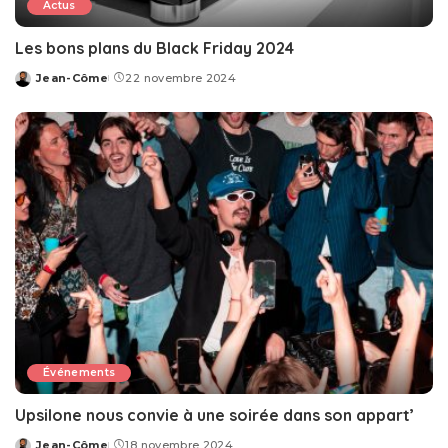
Actus
Les bons plans du Black Friday 2024
Jean-Côme
22 novembre 2024
Posted
by
Événements
Upsilone nous convie à une soirée dans son appart’
Jean-Côme
18 novembre 2024