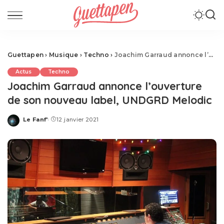
Guettapen
›
Musique
›
Techno
›
Joachim Garraud annonce l’ouverture de son nouveau label, UNDGRD Melodic
Actus
Techno
Joachim Garraud annonce l’ouverture
de son nouveau label, UNDGRD Melodic
Le Fanf'
12 janvier 2021
Posted
by