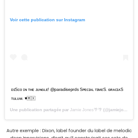
Voir cette publication sur Instagram
ᴅɪSᴄᴏ ɪɴ ᴛʜᴇ ᴊᴜɴɢʟᴇ! @paradiseprds Sᴘᴇᴄɪᴀʟ ᴛɪᴍᴇS. ɢʀᴀᴄɪᴀS
ᴛᴜʟᴜᴍ. ♥️🇲🇽
Une publication partagée par
Jamie Jones🌴🌴
(@jamiejonesmusic) le
Autre exemple : Dixon, label founder du label de melodic
deep Innervisions, disait qu’il construisait ses sets de