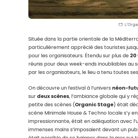
L’Orga
Située dans la partie orientale de la Méditerra
particulièrement apprécié des touristes jusqu
pour les organisateurs. Étendu sur plus de
20
réunis pour deux week-ends inoubliables au
par les organisateurs, le lieu a tenu toutes s
On découvre un festival à l’univers
néon-futu
sur
deux scènes
, l’ambiance globale qui y rè
petite des scènes (
Organic Stage
) était dé
scène Minimale House & Techno locale s’y en
impressionnante, était en adéquation avec l’u
immenses mains s’imposaient devant un public co
était possible de se baigner dans la mer sur to