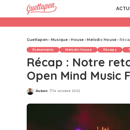
ACTU
Guettapen
›
Musique
›
House
›
Melodic House
›
Récap
Événements
Melodic House
Récaps
Récap : Notre ret
Open Mind Music F
Ruben
14 octobre 2022
Posted
by