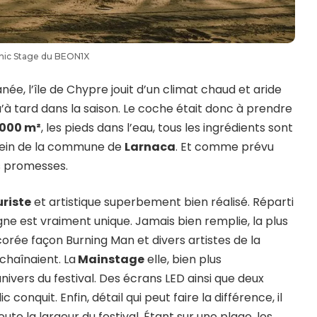
nic Stage du BEON1X
née, l’île de Chypre jouit d’un climat chaud et aride
’à tard dans la saison. Le coche était donc à prendre
 000 m²
, les pieds dans l’eau, tous les ingrédients sont
 sein de la commune de
Larnaca
. Et comme prévu
es promesses.
riste
et artistique superbement bien réalisé. Réparti
gne est vraiment unique. Jamais bien remplie, la plus
corée façon Burning Man et divers artistes de la
chaînaient. La
Mainstage
elle, bien plus
nivers du festival. Des écrans LED ainsi que deux
nquit. Enfin, détail qui peut faire la différence, il
ute la largeur du festival. Étant sur une plage, les