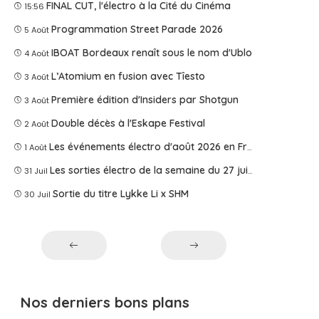
FINAL CUT, l'électro à la Cité du Cinéma
15:56
Programmation Street Parade 2026
5 Août
IBOAT Bordeaux renaît sous le nom d'Ublo
4 Août
L’Atomium en fusion avec Tîesto
3 Août
Première édition d'Insiders par Shotgun
3 Août
Double décès à l'Eskape Festival
2 Août
Les événements électro d'août 2026 en France
1 Août
Les sorties électro de la semaine du 27 juillet 2026
31 Juil
Sortie du titre Lykke Li x SHM
30 Juil
Nos derniers bons plans