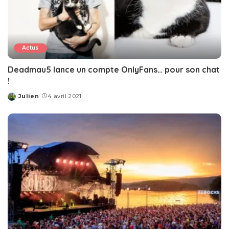
Actus
Deadmau5 lance un compte OnlyFans… pour son chat
!
Julien
4 avril 2021
Posted
by