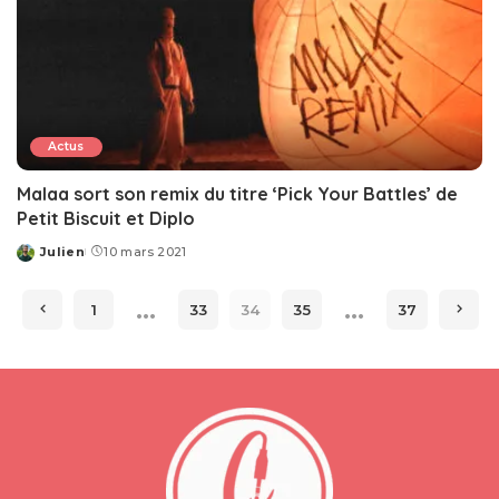
Actus
Malaa sort son remix du titre ‘Pick Your Battles’ de
Petit Biscuit et Diplo
Julien
10 mars 2021
Posted
by
…
…
1
33
34
35
37