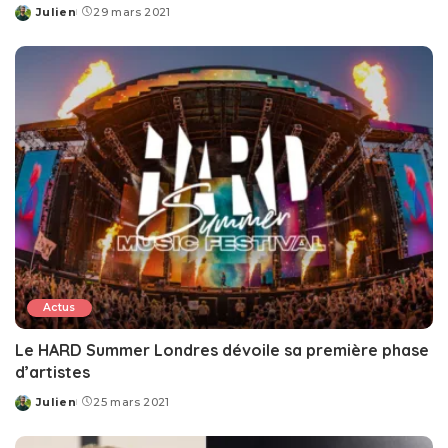
Julien
29 mars 2021
Posted
by
Actus
Le HARD Summer Londres dévoile sa première phase
d’artistes
Julien
25 mars 2021
Posted
by