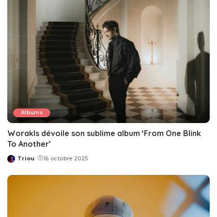
Albums
Worakls dévoile son sublime album ‘From One Blink
To Another’
Triou
16 octobre 2025
Posted
by