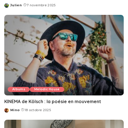
Julien
7 novembre 2025
Posted
by
Albums
Melodic House
KINEMA de Kölsch : la poésie en mouvement
Mino
18 octobre 2025
Posted
by