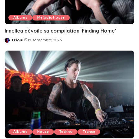
Albums
Melodic House
Innellea dévoile sa compilation ‘Finding Home’
Triou
19 septembre 2025
Posted
by
Albums
House
Techno
Trance