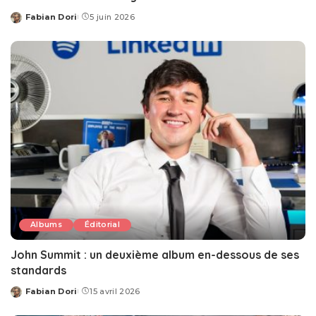
Fabian Dori
5 juin 2026
Posted
by
Albums
Éditorial
John Summit : un deuxième album en-dessous de ses
standards
Fabian Dori
15 avril 2026
Posted
by