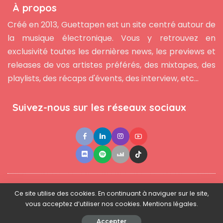
À propos
Créé en 2013, Guettapen est un site centré autour de
la musique électronique. Vous y retrouvez en
exclusivité toutes les dernières news, les previews et
releases de vos artistes préférés, des mixtapes, des
playlists, des récaps d'évents, des interview, etc...
Suivez-nous sur les réseaux sociaux
●
●
●
Contact
Newsletter
L'équipe
Mentions légales
Ce site utilise des cookies. En continuant à naviguer sur le site,
vous acceptez d’utiliser nos cookies. Mentions légales.
© 2025 - www.guettapen.com - Tous droits réservés.
Accepter