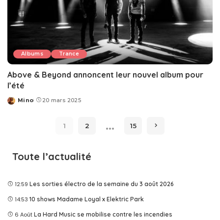
Albums
Trance
Above & Beyond annoncent leur nouvel album pour
l’été
Mino
20 mars 2025
Posted
by
…
1
2
15
Toute l’actualité
12:59
Les sorties électro de la semaine du 3 août 2026
14:53
10 shows Madame Loyal x Elektric Park
6 Août
La Hard Music se mobilise contre les incendies