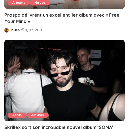
Albums
House
Prospa délivrent un excellent 1er album avec « Free
Your Mind »
Mino
8 juin 2026
Posted
by
Actus
Albums
Skrillex sort son incroyable nouvel album ‘SOMA’