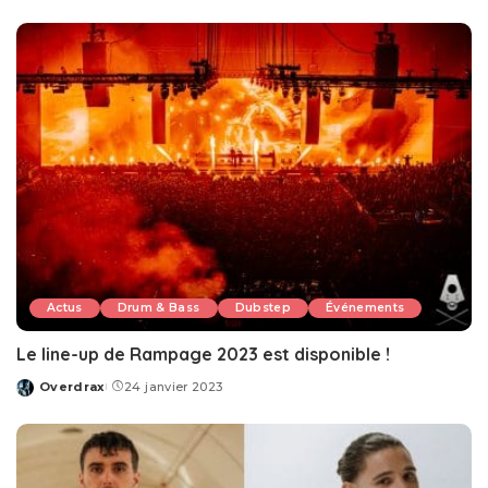
by
Actus
Drum & Bass
Dubstep
Événements
Le line-up de Rampage 2023 est disponible !
Overdrax
24 janvier 2023
Posted
by