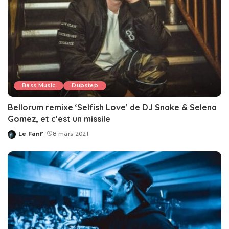
Bass Music
Dubstep
Bellorum remixe ‘Selfish Love’ de DJ Snake & Selena
Gomez, et c’est un missile
Le Fanf'
8 mars 2021
Posted
by