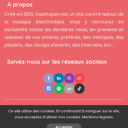
À propos
Créé en 2013, Guettapen est un site centré autour de
la musique électronique. Vous y retrouvez en
exclusivité toutes les dernières news, les previews et
releases de vos artistes préférés, des mixtapes, des
playlists, des récaps d'évents, des interview, etc...
Suivez-nous sur les réseaux sociaux
●
●
●
Contact
Newsletter
L'équipe
Mentions légales
Ce site utilise des cookies. En continuant à naviguer sur le site,
vous acceptez d’utiliser nos cookies. Mentions légales.
© 2025 - www.guettapen.com - Tous droits réservés.
Accepter