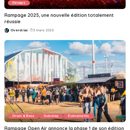
Récaps
Rampage 2025, une nouvelle édition totalement
réussie
Overdrax
3 mars 2025
Posted
by
Drum & Bass
Dubstep
Événements
Rampage Open Air annonce la phase 1 de son édition