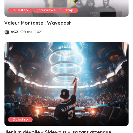
Dubstep
Interviews
Trap
Valeur Montante : Wavedash
AGZ
9 mai 2021
Posted
by
Dubstep
Illenium dévoile « Sideways », sa tant attendue