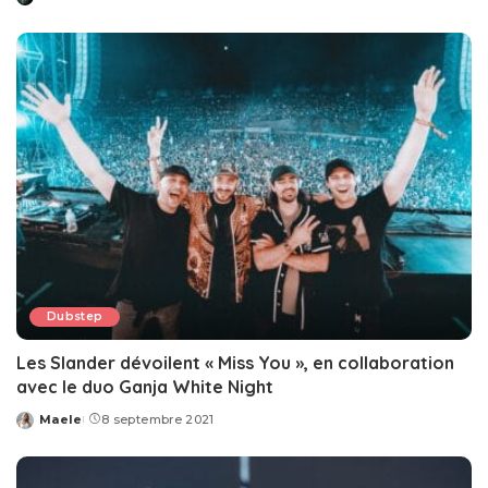
Posted
by
Dubstep
Les Slander dévoilent « Miss You », en collaboration
avec le duo Ganja White Night
Maele
8 septembre 2021
Posted
by