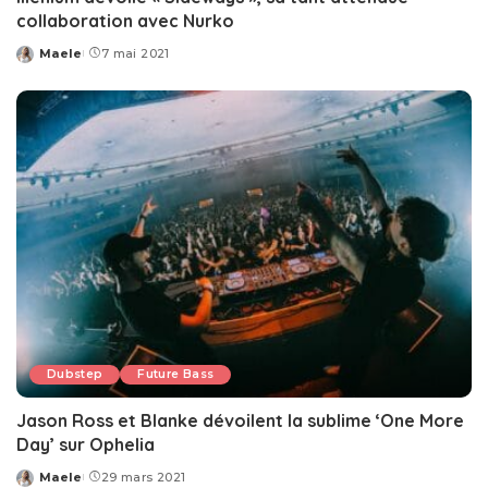
collaboration avec Nurko
Maele
7 mai 2021
Posted
by
Dubstep
Future Bass
Jason Ross et Blanke dévoilent la sublime ‘One More
Day’ sur Ophelia
Maele
29 mars 2021
Posted