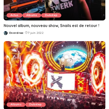
Actus
Albums
Dubstep
Nouvel album, nouveau show, Snails est de retour !
Overdrax
7 juin 2022
Posted
by
Albums
Dubstep