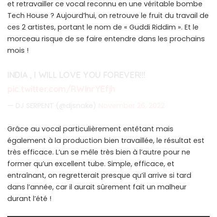
et retravailler ce vocal reconnu en une véritable bombe
Tech House ? Aujourd’hui, on retrouve le fruit du travail de
ces 2 artistes, portant le nom de « Guddi Riddim ». Et le
morceau risque de se faire entendre dans les prochains
mois !
INDIA , I WILL LOVE YOU FOREVER!!!
pic.twitter.com/RWInrYEfjh
— DJ SERPENT (@djsnake)
November 26, 2022
Grâce au vocal particulièrement entêtant mais
également à la production bien travaillée, le résultat est
très efficace. L’un se mêle très bien à l’autre pour ne
former qu’un excellent tube. Simple, efficace, et
entraînant, on regretterait presque qu’il arrive si tard
dans l’année, car il aurait sûrement fait un malheur
durant l’été !