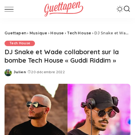
Guettapen
›
Musique
›
House
›
Tech House
›
DJ Snake et Wade collaborent sur la bombe Tech House « Guddi Riddim »
Tech House
DJ Snake et Wade collaborent sur la
bombe Tech House « Guddi Riddim »
Julien
20 décembre 2022
Posted
by