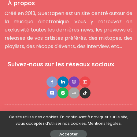
À propos
Créé en 2013, Guettapen est un site centré autour de
la musique électronique. Vous y retrouvez en
exclusivité toutes les dernières news, les previews et
releases de vos artistes préférés, des mixtapes, des
playlists, des récaps d'évents, des interview, etc...
Suivez-nous sur les réseaux sociaux
●
●
●
Contact
Newsletter
L'équipe
Mentions légales
Ce site utilise des cookies. En continuant à naviguer sur le site,
vous acceptez d’utiliser nos cookies. Mentions légales.
© 2025 - www.guettapen.com - Tous droits réservés.
Accepter