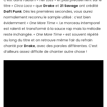
C’est dans l’album
« Her Loss »
et plus précisément sur le
titre
« Circo Loco »
que
Drake
et
21 Savage
ont crédité
Daft Punk
. Dès les premières secondes, vous aurez
normalement reconnu le sample utilisé : c’est bien
évidemment
« One More Time »
. Le morceau intemporel
est ralenti et transformé à la sauce rap mais la mélodie
reste inchangée.
« One More Time »
est souvent répété
au long du titre et on retrouve même l’air du refrain
chanté par
Drake
, avec des paroles différentes. C’est
d’ailleurs assez difficile de chanter autre chose !