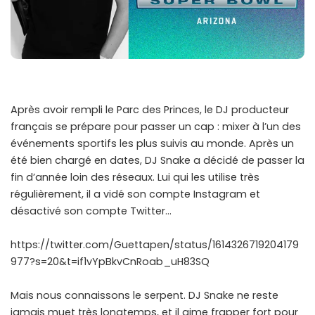
Après avoir rempli le Parc des Princes, le DJ producteur
français se prépare pour passer un cap : mixer à l’un des
événements sportifs les plus suivis au monde. Après un
été bien chargé en dates, DJ Snake a décidé de passer la
fin d’année loin des réseaux. Lui qui les utilise très
régulièrement, il a vidé son compte Instagram et
désactivé son compte Twitter…
https://twitter.com/Guettapen/status/1614326719204179
977?s=20&t=if1vYpBkvCnRoab_uH83SQ
Mais nous connaissons le serpent. DJ Snake ne reste
jamais muet très longtemps, et il aime frapper fort pour