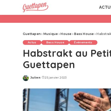
ACTU
Guettapen
›
Musique
›
House
›
Bass House
›
Habstrak
Actus
Bass House
Événements
Habstrakt au Peti
Guettapen
Julien
25 janvier 2023
Posted
by