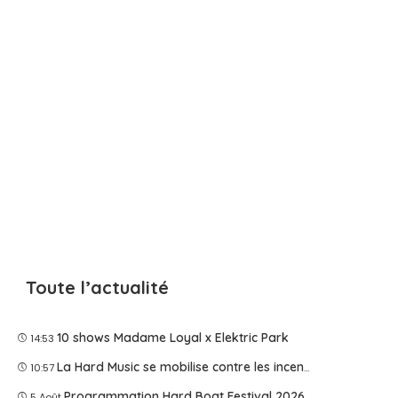
Toute l’actualité
10 shows Madame Loyal x Elektric Park
14:53
La Hard Music se mobilise contre les incendies
10:57
Programmation Hard Boat Festival 2026
5 Août