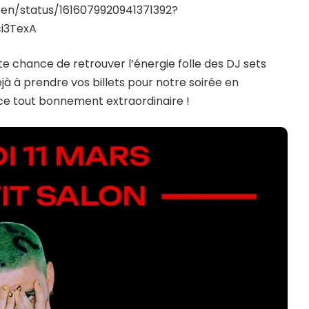
pen/status/1616079920941371392?
i3TexA
te chance de retrouver l’énergie folle des DJ sets
éjà à prendre vos billets pour notre soirée en
ce tout bonnement extraordinaire !