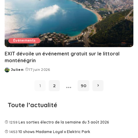
Événements
EXIT dévoile un événement gratuit sur le littoral
monténégrin
Julien
17 juin 2026
Posted
by
…
1
2
90
Toute l’actualité
12:59
Les sorties électro de la semaine du 3 août 2026
14:53
10 shows Madame Loyal x Elektric Park