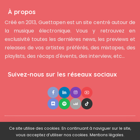
À propos
Créé en 2013, Guettapen est un site centré autour de
la musique électronique. Vous y retrouvez en
exclusivité toutes les dernières news, les previews et
releases de vos artistes préférés, des mixtapes, des
playlists, des récaps d'évents, des interview, etc...
Suivez-nous sur les réseaux sociaux
●
●
●
Contact
Newsletter
L'équipe
Mentions légales
Ce site utilise des cookies. En continuant à naviguer sur le site,
vous acceptez d’utiliser nos cookies. Mentions légales.