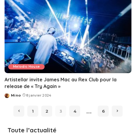
Melodic House
Artistellar invite James Mac au Rex Club pour la
release de « Try Again »
Mino
8 janvier 2024
Posted
by
…
1
2
3
4
6
Toute l’actualité