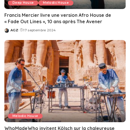
Deep House
Melodic House
Francis Mercier livre une version Afro House de
« Fade Out Lines », 10 ans après The Avener
AGZ
17 septembre 2024
Posted
by
Melodic House
WhoMadeWho invitent Kölsch sur la chaleureuse