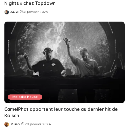
Nights » chez Topdown
AGZ
31 janvier 2024
Posted
by
Melodic House
CamelPhat apportent leur touche au dernier hit de
Kölsch
Mino
29 janvier 2024
Posted