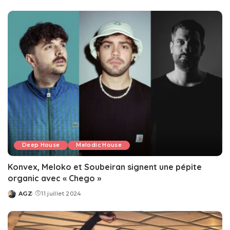
by
Deep House
Melodic House
Konvex, Meloko et Soubeiran signent une pépite
organic avec « Chego »
AGZ
11 juillet 2024
Posted
by