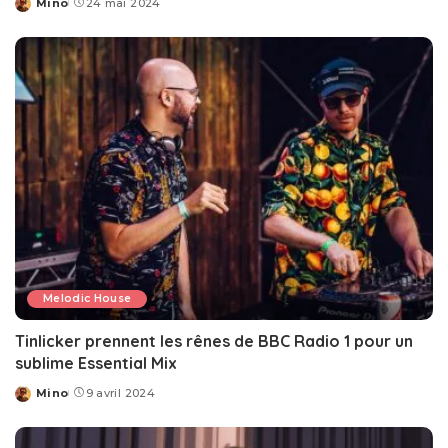
Mino
24 mai 2024
Posted
by
Melodic House
Tinlicker prennent les rênes de BBC Radio 1 pour un
sublime Essential Mix
Mino
9 avril 2024
Posted
by