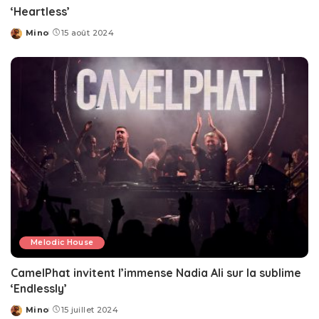
‘Heartless’
Mino
15 août 2024
Posted
by
Melodic House
CamelPhat invitent l’immense Nadia Ali sur la sublime
‘Endlessly’
Mino
15 juillet 2024
Posted