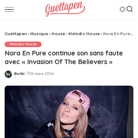
Guettapen
›
Musique
›
House
›
Melodic House
›
Nora En Pure continue son sans faute avec « Invasion Of The Believers »
Melodic House
Nora En Pure continue son sans faute
avec « Invasion Of The Believers »
Bulbi
15 mars 2024
Posted
by