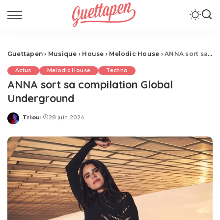
Guettapen
›
Musique
›
House
›
Melodic House
›
ANNA sort sa compilation Global Underground
Actus
Melodic House
Techno
ANNA sort sa compilation Global
Underground
Triou
28 juin 2024
Posted
by