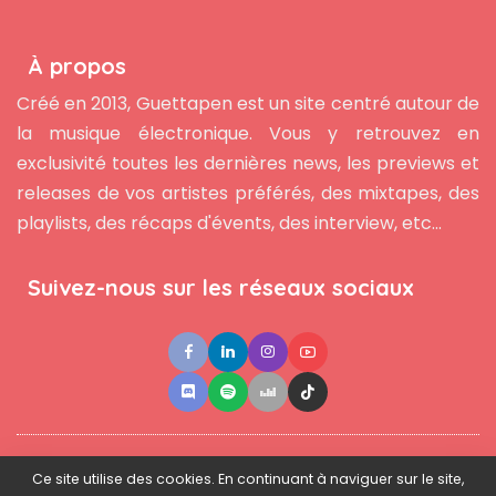
À propos
Créé en 2013, Guettapen est un site centré autour de
la musique électronique. Vous y retrouvez en
exclusivité toutes les dernières news, les previews et
releases de vos artistes préférés, des mixtapes, des
playlists, des récaps d'évents, des interview, etc...
Suivez-nous sur les réseaux sociaux
●
●
●
Contact
Newsletter
L'équipe
Mentions légales
Ce site utilise des cookies. En continuant à naviguer sur le site,