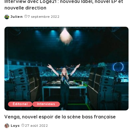
Interview avec Loge21 : nouveau label, nouvel EP et
nouvelle direction
Julien
7 septembre 2022
Posted
by
Éditorial
Interviews
Venga, nouvel espoir de la scène bass française
Loys
27 août 2022
Posted