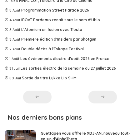
15:56
FINAL CUT, l'électro à la Cité du Cinéma
5 Août
Programmation Street Parade 2026
4 Août
IBOAT Bordeaux renaît sous le nom d'Ublo
3 Août
L’Atomium en fusion avec Tîesto
3 Août
Première édition d'Insiders par Shotgun
2 Août
Double décès à l'Eskape Festival
1 Août
Les événements électro d'août 2026 en France
31 Juil
Les sorties électro de la semaine du 27 juillet 2026
30 Juil
Sortie du titre Lykke Li x SHM
Nos derniers bons plans
Guettapen vous offre le XDJ-AN, nouveau tout-
en-un d’AlphaTheta