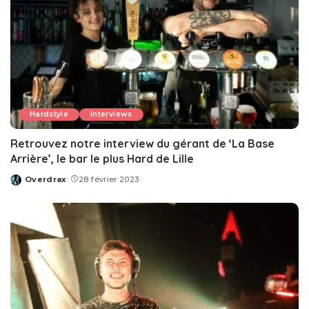
Hardstyle
Interviews
Retrouvez notre interview du gérant de ‘La Base
Arrière’, le bar le plus Hard de Lille
Overdrax
28 février 2023
Posted
by