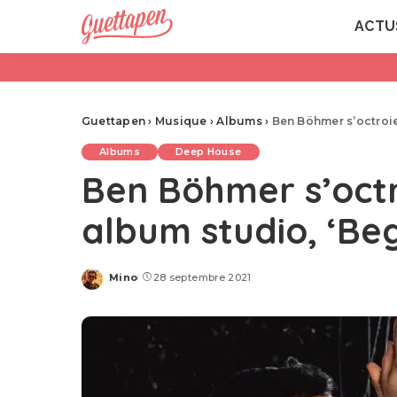
ACTU
Guettapen
›
Musique
›
Albums
›
Ben Böhmer s’octroie
Albums
Deep House
Ben Böhmer s’octr
album studio, ‘Beg
Mino
28 septembre 2021
Posted
by