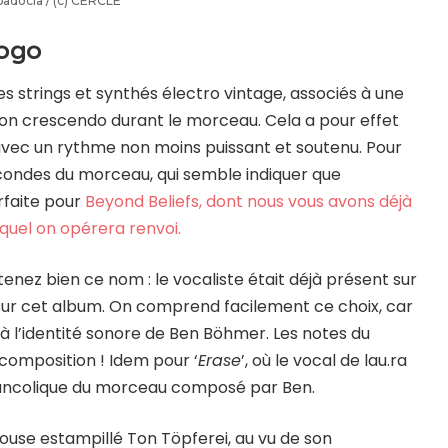
adocia / (c) CERCLE
ogo
 strings et synthés électro vintage, associés à une
ion crescendo durant le morceau. Cela a pour effet
r avec un rythme non moins puissant et soutenu. Pour
econdes du morceau, qui semble indiquer que
faite pour
Beyond Beliefs, dont nous vous avons déjà
uquel on opérera renvoi.
enez bien ce nom : le vocaliste était déjà présent sur
 sur cet album. On comprend facilement ce choix, car
à l’identité sonore de Ben Böhmer. Les notes du
 composition ! Idem pour ‘
Erase
’, où le vocal de lau.ra
lancolique du morceau composé par Ben.
ouse estampillé Ton Töpferei, au vu de son