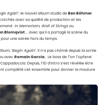
egin Again”, le nouvel album studio de
Ben Böhmer
.
otchés avec sa qualité de production et les
lemand :
In Memoriam, Wall of Strings
ou
an Blomqvist
… avec qui il a partagé la scène du
 pour une soirée hors du temps.
lbum, ‘
Begin Again
‘. Il n’a pas chômé depuis la sortie
ou avec
Romain Garcia
… Le boss de Ton Topferei
Cappadoccia. Depuis, l’ID d’intro s’est révélée être
es ont complété cet ensemble pour donner la mouture