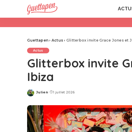
ACTU
Guettapen
›
Actus
›
Glitterbox invite Grace Jones et J
Actus
Glitterbox invite 
Ibiza
Julien
1 juillet 2026
Posted
by