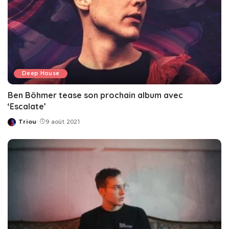
Deep House
Ben Böhmer tease son prochain album avec
‘Escalate’
Triou
9 août 2021
Posted
by