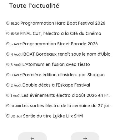
Toute l’actualité
Programmation Hard Boat Festival 2026
16:20
FINAL CUT, l'électro à la Cité du Cinéma
15:56
Programmation Street Parade 2026
5 Août
IBOAT Bordeaux renaît sous le nom d'Ublo
4 Août
L’Atomium en fusion avec Tîesto
3 Août
Première édition d'Insiders par Shotgun
3 Août
Double décès à l'Eskape Festival
2 Août
Les événements électro d'août 2026 en France
1 Août
Les sorties électro de la semaine du 27 juillet 2026
31 Juil
Sortie du titre Lykke Li x SHM
30 Juil