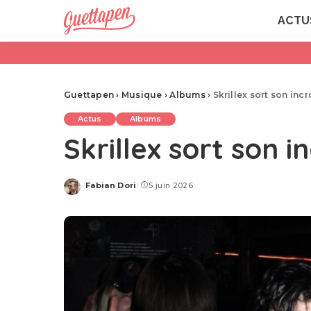
ACTU
Guettapen
›
Musique
›
Albums
›
Skrillex sort son in
Actus
Albums
Skrillex sort son
Fabian Dori
5 juin 2026
Posted
by