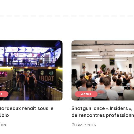
us
Actus
ordeaux renaît sous le
Shotgun lance « Insiders »,
Ublo
de rencontres professionn
2026
3 août 2026