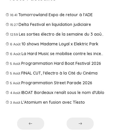
Tomorrowland Expo de retour à l'ADE
16:41
Delta Festival en liquidation judiciaire
15:27
Les sorties électro de la semaine du 3 août 2026
12:59
10 shows Madame Loyal x Elektric Park
6 Août
La Hard Music se mobilise contre les incendies
6 Août
Programmation Hard Boat Festival 2026
5 Août
FINAL CUT, l'électro à la Cité du Cinéma
5 Août
Programmation Street Parade 2026
5 Août
IBOAT Bordeaux renaît sous le nom d'Ublo
4 Août
L’Atomium en fusion avec Tîesto
3 Août