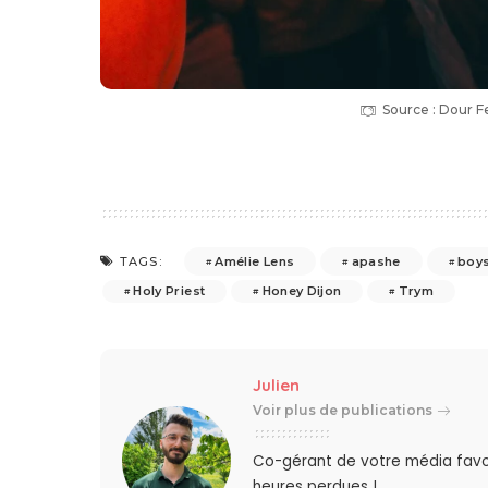
Source : Dour Fe
Amélie Lens
apashe
boys
TAGS:
Holy Priest
Honey Dijon
Trym
Julien
Voir plus de publications
Co-gérant de votre média favo
heures perdues !