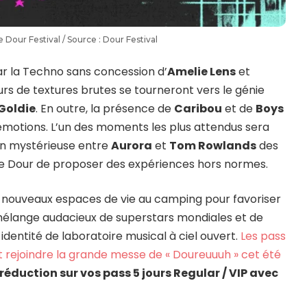
our Festival / Source : Dour Festival
r la Techno sans concession d’
Amelie Lens
et
urs de textures brutes se tourneront vers le génie
Goldie
. En outre, la présence de
Caribou
et de
Boys
émotions. L’un des moments les plus attendus sera
tion mystérieuse entre
Aurora
et
Tom Rowlands
des
é de Dour de proposer des expériences hors normes.
e nouveaux espaces de vie au camping pour favoriser
ce mélange audacieux de superstars mondiales et de
identité de laboratoire musical à ciel ouvert.
Les pass
t rejoindre la grande messe de « Doureuuuh » cet été
éduction sur vos pass 5 jours Regular / VIP avec