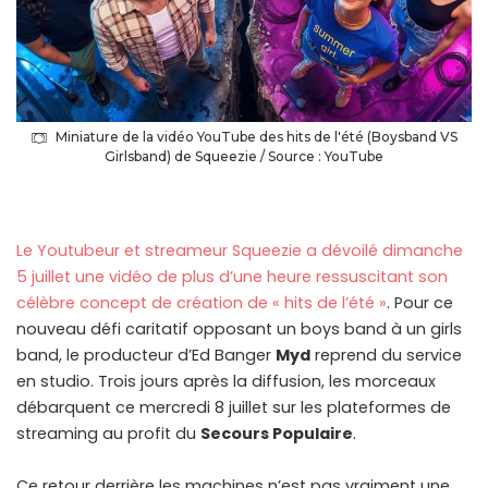
Miniature de la vidéo YouTube des hits de l'été (Boysband VS
Girlsband) de Squeezie / Source : YouTube
Le Youtubeur et streameur Squeezie a dévoilé dimanche
5 juillet une vidéo de plus d’une heure ressuscitant son
célèbre concept de création de « hits de l’été »
. Pour ce
nouveau défi caritatif opposant un boys band à un girls
band, le producteur d’Ed Banger
Myd
reprend du service
en studio. Trois jours après la diffusion, les morceaux
débarquent ce mercredi 8 juillet sur les plateformes de
streaming au profit du
Secours Populaire
.
Ce retour derrière les machines n’est pas vraiment une