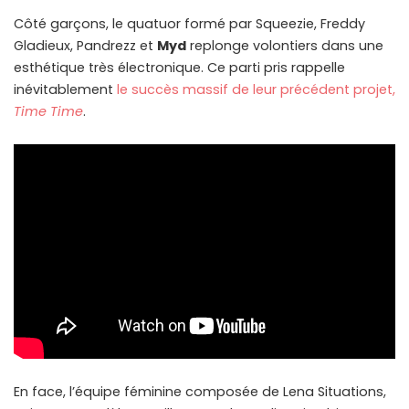
Côté garçons, le quatuor formé par Squeezie, Freddy
Gladieux, Pandrezz et
Myd
replonge volontiers dans une
esthétique très électronique. Ce parti pris rappelle
inévitablement
le succès massif de leur précédent projet,
Time Time
.
En face, l’équipe féminine composée de Lena Situations,