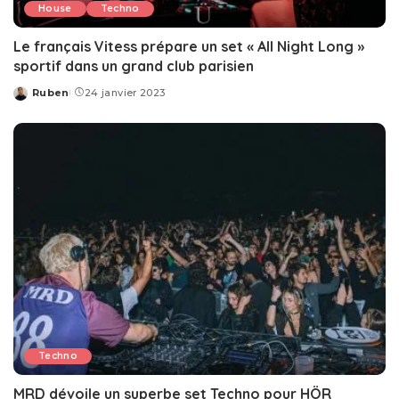
House
Techno
Le français Vitess prépare un set « All Night Long »
sportif dans un grand club parisien
Ruben
24 janvier 2023
Posted
by
Techno
MRD dévoile un superbe set Techno pour HÖR