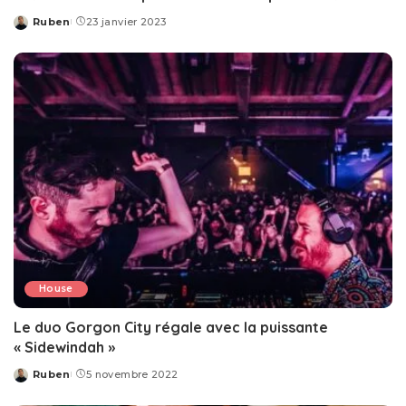
Ruben
23 janvier 2023
Posted
by
House
Le duo Gorgon City régale avec la puissante
« Sidewindah »
Ruben
5 novembre 2022
Posted
by