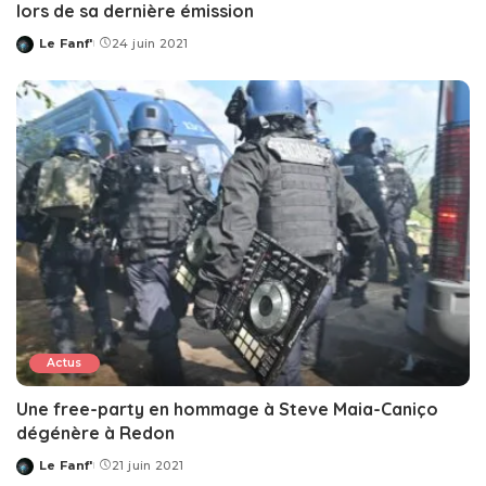
lors de sa dernière émission
Le Fanf'
24 juin 2021
Posted
by
Actus
Une free-party en hommage à Steve Maia-Caniço
dégénère à Redon
Le Fanf'
21 juin 2021
Posted