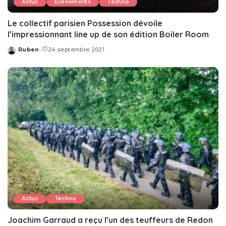
Actus
Événements
Techno
Le collectif parisien Possession dévoile
l’impressionnant line up de son édition Boiler Room
Ruben
24 septembre 2021
Posted
by
Actus
Techno
Joachim Garraud a reçu l’un des teuffeurs de Redon