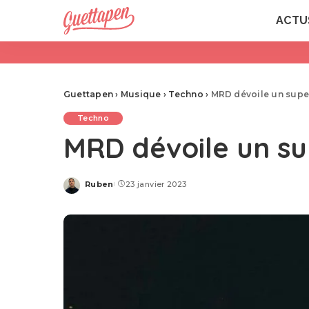
ACTU
Guettapen
›
Musique
›
Techno
›
MRD dévoile un supe
Techno
MRD dévoile un s
Ruben
23 janvier 2023
Posted
by