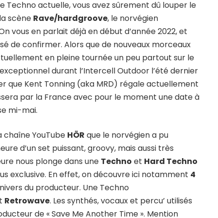
ne Techno actuelle, vous avez sûrement dû louper le
 la scène
Rave/hardgroove
, le norvégien
On vous en parlait déjà en début d’année 2022, et
ssé de confirmer. Alors que de nouveaux morceaux
tuellement en pleine tournée un peu partout sur le
 exceptionnel durant l’Intercell Outdoor l’été dernier
ller que Kent Tonning (aka MRD) régale actuellement
assera par la France avec pour le moment une date à
se mi-mai.
la chaîne YouTube
HÖR
que le norvégien a pu
re d’un set puissant, groovy, mais aussi très
heure nous plonge dans une
Techno
et
Hard Techno
plus exclusive. En effet, on découvre ici notamment
4
nivers du producteur. Une Techno
t
Retrowave
. Les synthés, vocaux et percu’ utilisés
producteur de « Save Me Another Time ». Mention