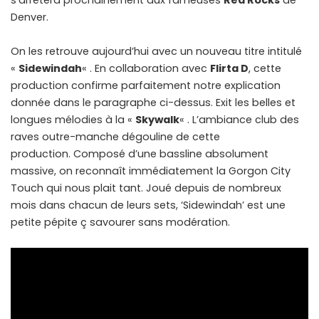
s’arrêtera prochainement aux fameuses
Red Rocks
de
Denver.
On les retrouve aujourd’hui avec un nouveau titre intitulé
«
Sidewindah
« . En collaboration avec
Flirta D
, cette
production confirme parfaitement notre explication
donnée dans le paragraphe ci-dessus. Exit les belles et
longues mélodies à la «
Skywalk
« . L’ambiance club des
raves outre-manche dégouline de cette
production. Composé d’une bassline absolument
massive, on reconnaît immédiatement la Gorgon City
Touch qui nous plait tant. Joué depuis de nombreux
mois dans chacun de leurs sets, ‘Sidewindah’ est une
petite pépite ç savourer sans modération.