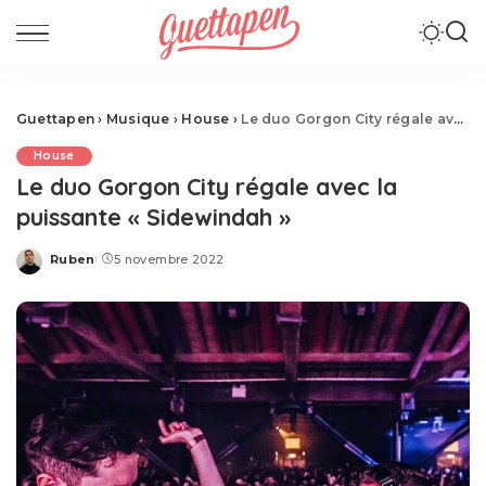
Guettapen
›
Musique
›
House
›
Le duo Gorgon City régale avec la puissante « Sidewindah »
House
Le duo Gorgon City régale avec la
puissante « Sidewindah »
Ruben
5 novembre 2022
Posted
by