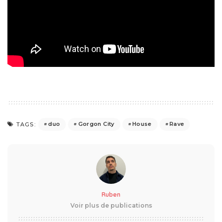
duo
Gorgon City
House
Rave
TAGS:
Ruben
Voir plus de publications