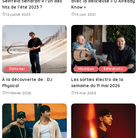
Seinfeld tiendrait-il l’un des
avec la délicieuse « U Already
hits de l’été 2023 ?
Know »
12 juillet 2023
14 juin 2021
Éditorial
Musique
Sélections
À la découverte de : DJ
Les sorties électro de la
Physical
semaine du 11 mai 2026
11 février 2026
15 mai 2026