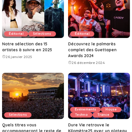
Éditorial
Sélections
Éditorial
Notre sélection des 15
Découvrez le palmarès
artistes à suivre en 2025
complet des Guettapen
Awards 2024
26 janvier 2025
26 décembre 2024
Événements
House
Sélections
Techno
Trance
Quels titres vous
Dure Vie retrouve le
accompagneront le reste de
Kilomètre25 avec un plateau