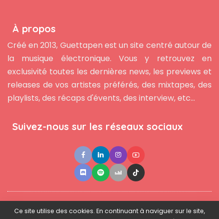
À propos
Créé en 2013, Guettapen est un site centré autour de
la musique électronique. Vous y retrouvez en
exclusivité toutes les dernières news, les previews et
releases de vos artistes préférés, des mixtapes, des
playlists, des récaps d'évents, des interview, etc...
Suivez-nous sur les réseaux sociaux
●
●
●
Contact
Newsletter
L'équipe
Mentions légales
Ce site utilise des cookies. En continuant à naviguer sur le site,