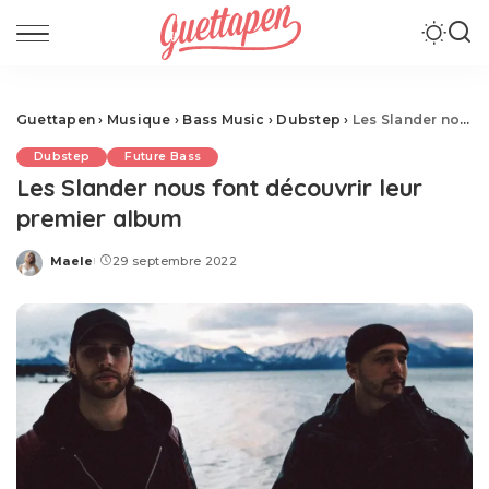
Guettapen
›
Musique
›
Bass Music
›
Dubstep
›
Les Slander nous font découvrir leur premier album
Dubstep
Future Bass
Les Slander nous font découvrir leur
premier album
Maele
29 septembre 2022
Posted
by