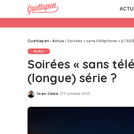
ACTU
Guettapen
›
Actus
›
Soirées « sans téléphone » à l’ADE
Actus
Soirées « sans tél
(longue) série ?
Jean-Côme
7 octobre 2023
Posted
by