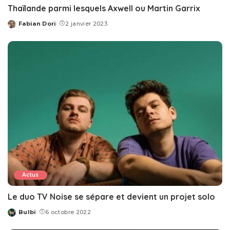
Thaïlande parmi lesquels Axwell ou Martin Garrix
Fabian Dori
2 janvier 2023
Posted
by
Actus
Le duo TV Noise se sépare et devient un projet solo
Bulbi
6 octobre 2022
Posted
by