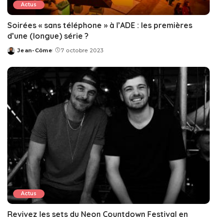
Actus
Soirées « sans téléphone » à l’ADE : les premières
d’une (longue) série ?
Jean-Côme
7 octobre 2023
Posted
by
Actus
Revivez les sets du Neon Countdown Festival en