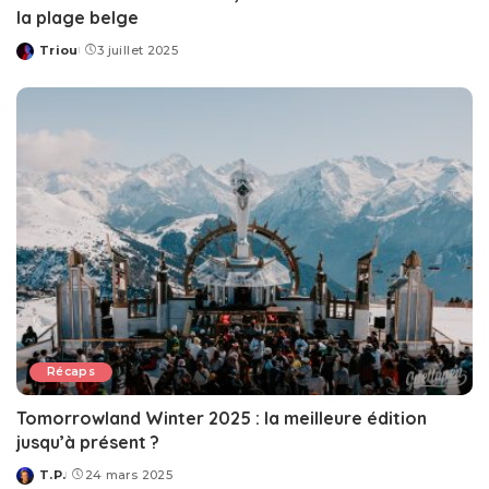
la plage belge
Triou
3 juillet 2025
Posted
by
Récaps
Tomorrowland Winter 2025 : la meilleure édition
jusqu’à présent ?
T.P.
24 mars 2025
Posted