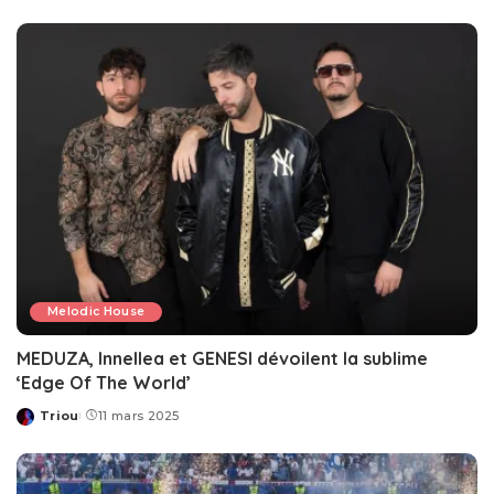
by
Melodic House
MEDUZA, Innellea et GENESI dévoilent la sublime
‘Edge Of The World’
Triou
11 mars 2025
Posted
by