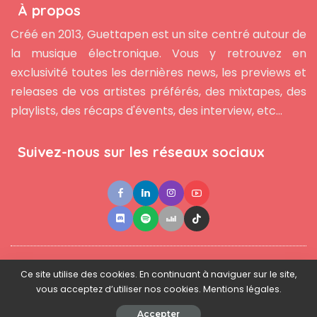
À propos
Créé en 2013, Guettapen est un site centré autour de
la musique électronique. Vous y retrouvez en
exclusivité toutes les dernières news, les previews et
releases de vos artistes préférés, des mixtapes, des
playlists, des récaps d'évents, des interview, etc...
Suivez-nous sur les réseaux sociaux
●
●
●
Contact
Newsletter
L'équipe
Mentions légales
Ce site utilise des cookies. En continuant à naviguer sur le site,
vous acceptez d’utiliser nos cookies. Mentions légales.
© 2025 - www.guettapen.com - Tous droits réservés.
Accepter