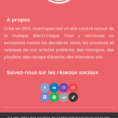
À propos
Créé en 2013, Guettapen est un site centré autour de
la musique électronique. Vous y retrouvez en
exclusivité toutes les dernières news, les previews et
releases de vos artistes préférés, des mixtapes, des
playlists, des récaps d'évents, des interview, etc...
Suivez-nous sur les réseaux sociaux
●
●
●
Contact
Newsletter
L'équipe
Mentions légales
Ce site utilise des cookies. En continuant à naviguer sur le site,