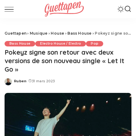
Guettapen
›
Musique
›
House
›
Bass House
›
Pokeyz signe son retour avec deux versions de son nouveau single « Let It Go »
Bass House
Electro House / Electro
Pop
Pokeyz signe son retour avec deux
versions de son nouveau single « Let It
Go »
Ruben
31 mars 2023
Posted
by