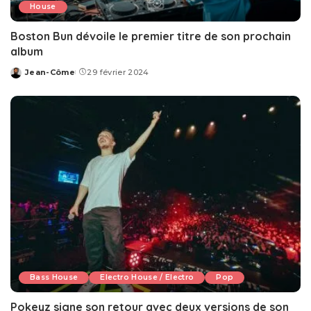
House
Boston Bun dévoile le premier titre de son prochain
album
Jean-Côme
29 février 2024
Posted
by
Bass House
Electro House / Electro
Pop
Pokeyz signe son retour avec deux versions de son