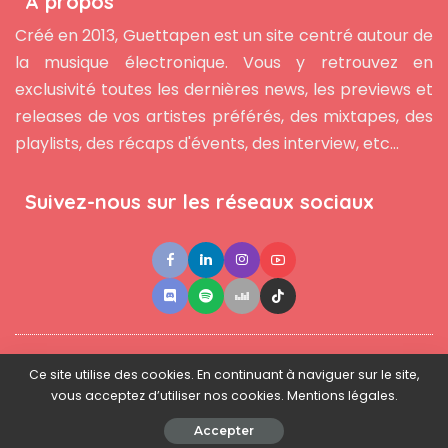
À propos
Créé en 2013, Guettapen est un site centré autour de
la musique électronique. Vous y retrouvez en
exclusivité toutes les dernières news, les previews et
releases de vos artistes préférés, des mixtapes, des
playlists, des récaps d'évents, des interview, etc...
Suivez-nous sur les réseaux sociaux
●
●
●
Contact
Newsletter
L'équipe
Mentions légales
Ce site utilise des cookies. En continuant à naviguer sur le site,
vous acceptez d’utiliser nos cookies. Mentions légales.
© 2025 - www.guettapen.com - Tous droits réservés.
Accepter