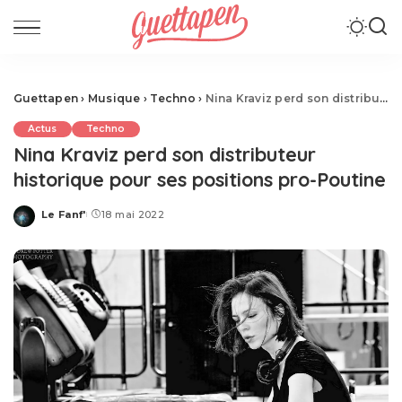
Guettapen
›
Musique
›
Techno
›
Nina Kraviz perd son distributeur historique pour ses positions pro-Poutine
Actus
Techno
Nina Kraviz perd son distributeur
historique pour ses positions pro-Poutine
Le Fanf'
18 mai 2022
Posted
by