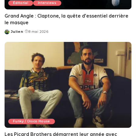
Éditorial
Interviews
Grand Angle : Claptone, la quête d’essentiel derrière
le masque
Julien
8 mai 2026
Posted
by
Funky / Disco House
Les Picard Brothers démarrent leur année avec