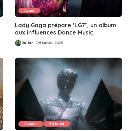
Actus
Lady Gaga prépare ‘LG7’, un album
aux influences Dance Music
Julien
8 janvier 2025
Posted
by
Albums
Éditorial