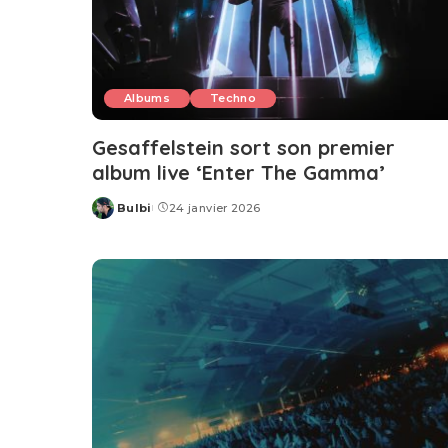
Albums
Techno
Gesaffelstein sort son premier
album live ‘Enter The Gamma’
Bulbi
24 janvier 2026
Posted
by