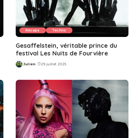
Récaps
Techno
Gesaffelstein, véritable prince du
festival Les Nuits de Fourvière
Julien
29 juillet 2025
Posted
by