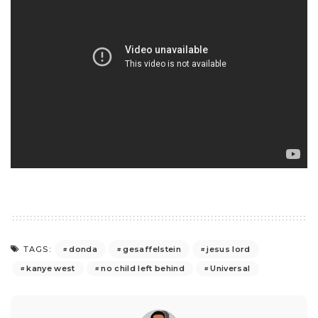
donda
gesaffelstein
jesus lord
TAGS:
kanye west
no child left behind
Universal