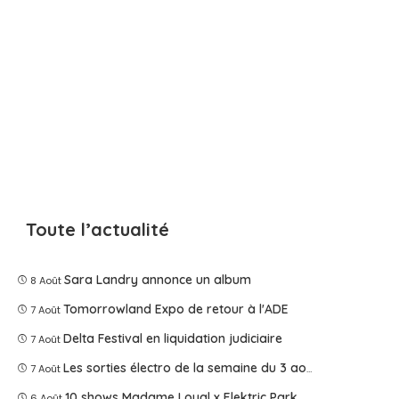
Toute l’actualité
Sara Landry annonce un album
8 Août
Tomorrowland Expo de retour à l'ADE
7 Août
Delta Festival en liquidation judiciaire
7 Août
Les sorties électro de la semaine du 3 août 2026
7 Août
10 shows Madame Loyal x Elektric Park
6 Août