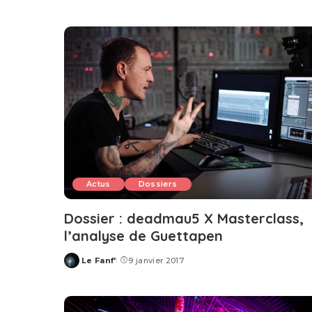
by
Actus
Dossiers
Dossier : deadmau5 X Masterclass,
l’analyse de Guettapen
Le Fanf'
9 janvier 2017
Posted
by