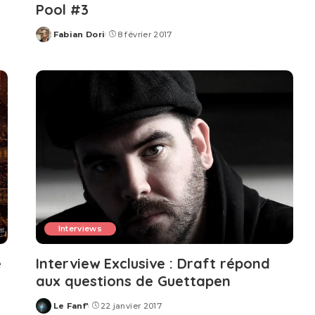
Pool #3
Fabian Dori
8 février 2017
Posted
by
Interviews
e
Interview Exclusive : Draft répond
aux questions de Guettapen
Le Fanf'
22 janvier 2017
Posted