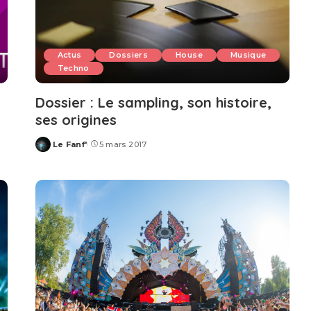
Actus
Dossiers
House
Musique
Techno
Dossier : Le sampling, son histoire,
ses origines
Le Fanf'
5 mars 2017
Posted
by