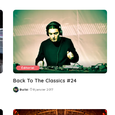
by
Éditorial
Back To The Classics #24
Bulbi
8 janvier 2017
Posted
by