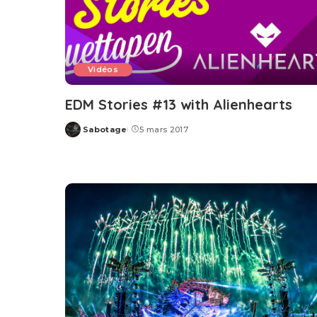
Vidéos
EDM Stories #13 with Alienhearts
Sabotage
5 mars 2017
Posted
by