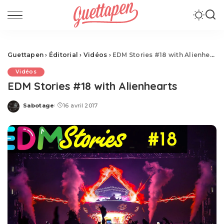
Guettapen
›
Éditorial
›
Vidéos
›
EDM Stories #18 with Alienhearts
Vidéos
EDM Stories #18 with Alienhearts
Sabotage
16 avril 2017
Posted
by