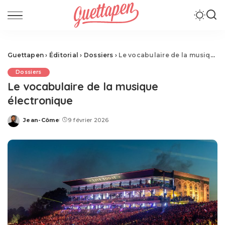
Guettapen
›
Éditorial
›
Dossiers
›
Le vocabulaire de la musique électronique
Dossiers
Le vocabulaire de la musique
électronique
Jean-Côme
9 février 2026
Posted
by